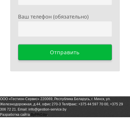
Ваш телефон (обязательно)
ООО «Гестион-Сервис» 220069, Республика Беларусь, г. Минск, ул.
Железнодорожная, д.44, офис 270-3 Тел/факс:
+375 44 597 70 00
,
+375 29
306 72 21
.
Email: info@gestion-service.by
Разработка сайта
ByPRO.by
.